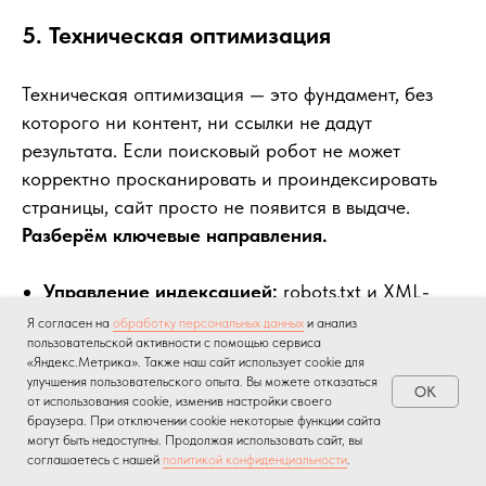
5. Техническая оптимизация
Техническая оптимизация — это фундамент, без
которого ни контент, ни ссылки не дадут
результата. Если поисковый робот не может
корректно просканировать и проиндексировать
страницы, сайт просто не появится в выдаче.
Разберём ключевые направления.
Управление индексацией:
robots.txt и XML-
карта сайта. Файл robots. txt указывает
Я согласен на
обработку персональных данных
и анализ
пользовательской активности с помощью сервиса
поисковым роботам, какие разделы сайта
«Яндекс.Метрика». Также наш сайт использует cookie для
можно сканировать, а какие — нет. Через него
улучшения пользовательского опыта. Вы можете отказаться
OK
закрывают от индексации служебные страницы
от использования cookie, изменив настройки своего
браузера. При отключении cookie некоторые функции сайта
(админка, корзина, страницы фильтрации
могут быть недоступны. Продолжая использовать сайт, вы
с параметрами), чтобы роботы тратили
соглашаетесь с нашей
политикой конфиденциальности
.