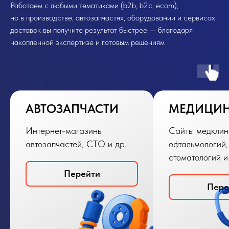
Работаем с любыми тематиками (b2b, b2c, ecom),
но в производстве, автозапчастях, оборудовании и сервисах
доставок вы получите результат быстрее — благодаря
накопленной экспертизе и готовым решениям
АВТОЗАПЧАСТИ
МЕДИЦИ
Интернет-магазины
Сайты медклин
автозапчастей, СТО и др.
офтальмологий,
стоматологий и
Перейти
Пере