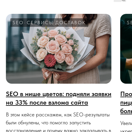
SEO
СЕРВИСЫ ДОСТАВОК
S
SEO в нише цветов: подняли заявки
Про
на 33% после взлома сайта
пиц
бол
В этом кейсе расскажем, как SEO-результаты
были обнулены, что помогло запустить
Увел
восстановление и почему важно закладывать в
укре