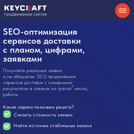
SEO
Контекстная реклама
О нас
SEO-оптимизация
Кейсы
Партнерам
Блог
Контакты
Отзывы
8-800-550-34-40
Сайты на Tilda
GEO
Telegram
сервисов доставки
с планом, цифрами,
Хочу
заявками
консультацию
Получайте реальные заявки,
а не обещания. SEO-продвижение
сервисов доставок с измеримым
*
результатом в заявках на третий
месяц
работы
Какие задачи поможем решить?
Снизить стоимость заявки
Найти источник стабильных заявок