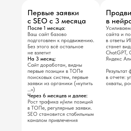
Первые заявки
Продви
с SEO с 3 месяца
в нейр
После 1 месяца:
Усиливаем
Ваш сайт базово
сайта и п
подготовлен к продвижению.
в ответы И
Без этого всё остальное
станет вид
не взлетит
ChatGPT, 
На 3 месяц:
Яндекс Ал
Сайт доработан, видны
первые позиции в ТОПе
Результат
поисковых систем, первые
в отчете: 
заявки из органики («купить
охваты, ро
…»)
Через 6 месяцев и далее:
Рост трафика и/или позиций
в ТОПе, регулярные заявки.
SEO становится стабильным
каналом привлечения