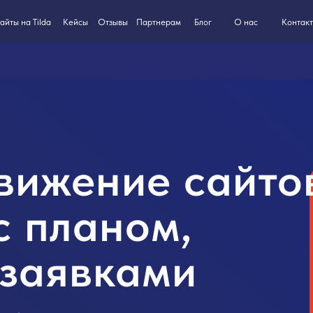
8-800-550
ilda
Кейсы
Партнерам
Блог
О нас
Контакты
Отзывы
вижение сайто
с планом,
 заявками