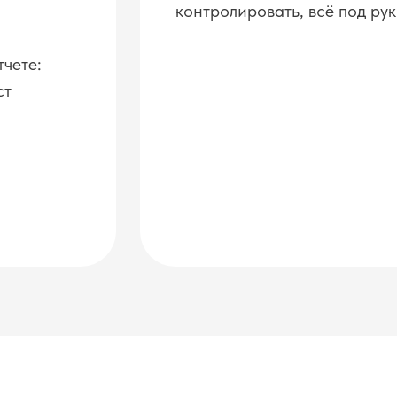
контролировать, всё под ру
тчете:
ст