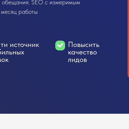
не обещания. SEO с измеримым
месяц работы
?
ти источник
Повысить
бильных
качество
вок
лидов