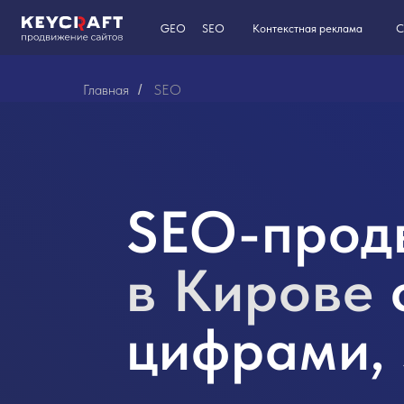
GEO
SEO
Контекстная реклама
Сайты на T
Главная
SEO
/
SEO-прод
в Кирове
цифрами,