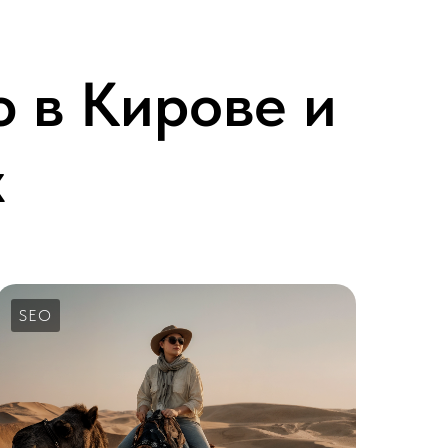
 в Кирове и
х
SEO