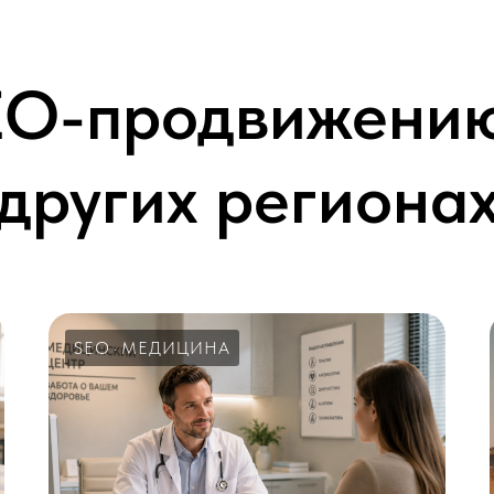
EO-продвижению
других региона
SEO
МЕДИЦИНА