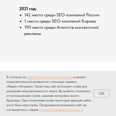
2021 год:
142 место среди SEO-компаний России
1 место среди SEO-компаний Кирова
190 место среди Агентств контекстной
рекламы
Я согласен на
обработку персональных данных
и анализ
Остались вопросы?
пользовательской активности с помощью сервиса
«Яндекс.Метрика». Также наш сайт использует cookie для
улучшения пользовательского опыта. Вы можете отказаться
OK
от использования cookie, изменив настройки своего
браузера. При отключении cookie некоторые функции сайта
Наша команда окажет вам поддержку
могут быть недоступны. Продолжая использовать сайт, вы
на любом этапе партнерской программы
соглашаетесь с нашей
политикой конфиденциальности
.