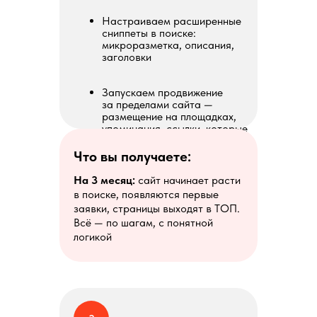
Настраиваем расширенные
сниппеты в поиске:
микроразметка, описания,
заголовки
Запускаем продвижение
за пределами сайта —
размещение на площадках,
упоминания, ссылки, которые
усиливают доверие
поисковиков
Что вы получаете:
На 3 месяц:
сайт начинает расти
в поиске, появляются первые
заявки, страницы выходят в ТОП.
Всё — по шагам, с понятной
логикой