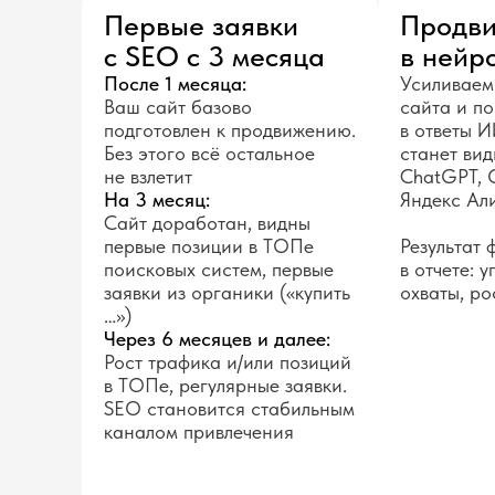
Первые заявки
Продви
с SEO с 3 месяца
в нейр
После 1 месяца:
Усиливаем
Ваш сайт базово
сайта и п
подготовлен к продвижению.
в ответы И
Без этого всё остальное
станет вид
не взлетит
ChatGPT, 
На 3 месяц:
Яндекс Ал
Сайт доработан, видны
первые позиции в ТОПе
Результат
поисковых систем, первые
в отчете: 
заявки из органики («купить
охваты, ро
…»)
Через 6 месяцев и далее:
Рост трафика и/или позиций
в ТОПе, регулярные заявки.
SEO становится стабильным
каналом привлечения