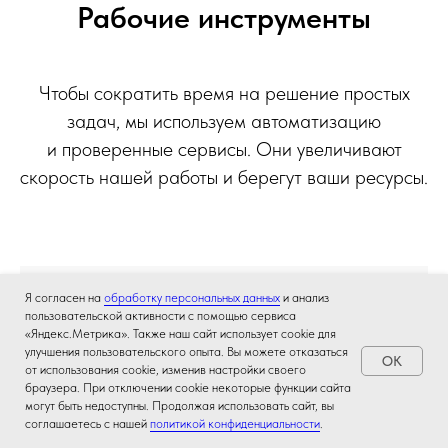
Рабочие инструменты
Чтобы сократить время на решение простых
задач, мы используем автоматизацию
и проверенные сервисы. Они увеличивают
скорость нашей работы и берегут ваши ресурсы.
Я согласен на
обработку персональных данных
и анализ
Пиксель
Тулс
— инструменты для SEO-
пользовательской активности с помощью сервиса
продвижения и анализа представленности
«Яндекс.Метрика». Также наш сайт использует cookie для
улучшения пользовательского опыта. Вы можете отказаться
бренда в нейросетях.
OK
от использования cookie, изменив настройки своего
браузера. При отключении cookie некоторые функции сайта
могут быть недоступны. Продолжая использовать сайт, вы
соглашаетесь с нашей
политикой конфиденциальности
.