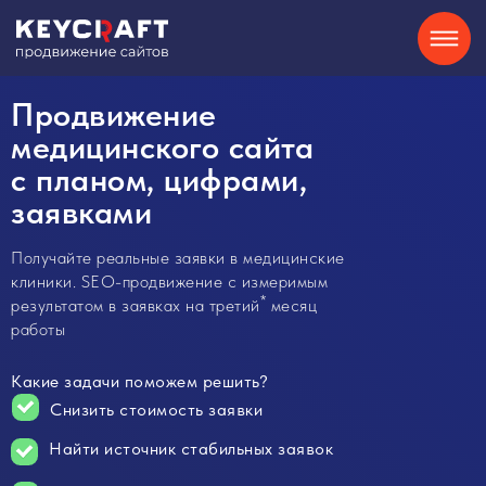
SEO
Контекстная реклама
О нас
Продвижение
Кейсы
Партнерам
Блог
Контакты
Отзывы
8-800-550-34-40
Сайты на Tilda
GEO
Telegram
медицинского сайта
с планом, цифрами,
Хочу
заявками
консультацию
Получайте реальные заявки в медицинские
клиники. SEO-продвижение с измеримым
*
результатом в заявках на третий
месяц
работы
Какие задачи поможем решить?
Снизить стоимость заявки
Найти источник стабильных заявок