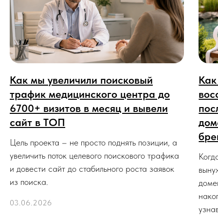
Как мы увеличили поисковый
Как
трафик медицинского центра до
вос
6700+ визитов в месяц и вывели
пос
сайт в ТОП
дом
бре
Цель проекта – не просто поднять позиции, а
увеличить поток целевого поискового трафика
Когд
и довести сайт до стабильного роста заявок
выну
из поиска.
доме
нако
03.06.2026
узна