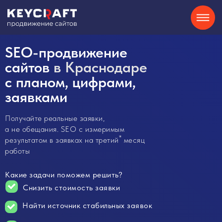
SEO
Контекстная реклама
О нас
SEO-продвижение
Кейсы
Партнерам
Блог
Контакты
Отзывы
8-800-550-34-40
Сайты на Tilda
GEO
Telegram
сайтов
в Краснодаре
с планом, цифрами,
Хочу
заявками
консультацию
Получайте реальные заявки,
а не обещания. SEO с измеримым
*
результатом в заявках на третий
месяц
работы
Какие задачи поможем решить?
Снизить стоимость заявки
Найти источник стабильных заявок