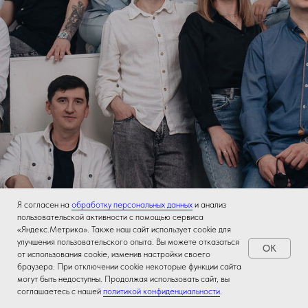
Я согласен на
обработку персональных данных
и анализ
пользовательской активности с помощью сервиса
«Яндекс.Метрика». Также наш сайт использует cookie для
улучшения пользовательского опыта. Вы можете отказаться
OK
от использования cookie, изменив настройки своего
браузера. При отключении cookie некоторые функции сайта
могут быть недоступны. Продолжая использовать сайт, вы
соглашаетесь с нашей
политикой конфиденциальности
.