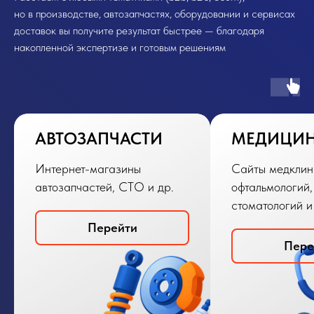
но в производстве, автозапчастях, оборудовании и сервисах
доставок вы получите результат быстрее — благодаря
накопленной экспертизе и готовым решениям
АВТОЗАПЧАСТИ
МЕДИЦИ
Интернет-магазины
Сайты медклин
автозапчастей, СТО и др.
офтальмологий,
стоматологий и
Перейти
Пере