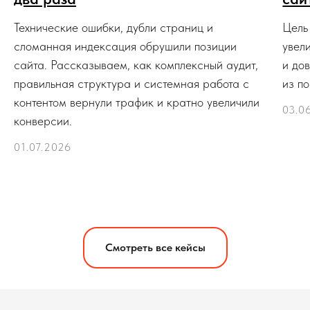
Технические ошибки, дубли страниц и
Цель
сломанная индексация обрушили позиции
увел
сайта. Рассказываем, как комплексный аудит,
и до
правильная структура и системная работа с
из по
контентом вернули трафик и кратно увеличили
03.0
конверсии.
01.07.2026
Смотреть все кейсы