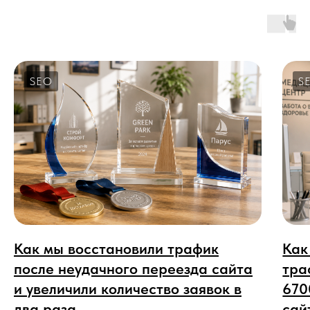
SEO
S
Как мы восстановили трафик
Как
после неудачного переезда сайта
тра
и увеличили количество заявок в
670
два раза
сай