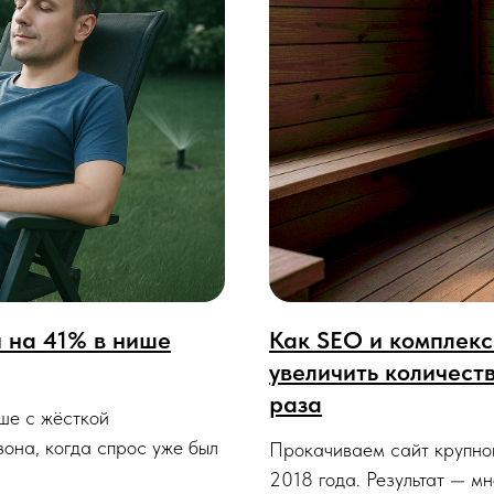
и на 41% в нише
Как SЕО и комплекс
увеличить количеств
раза
ише с жёсткой
она, когда спрос уже был
Прокачиваем сайт крупног
2018 года. Результат — м