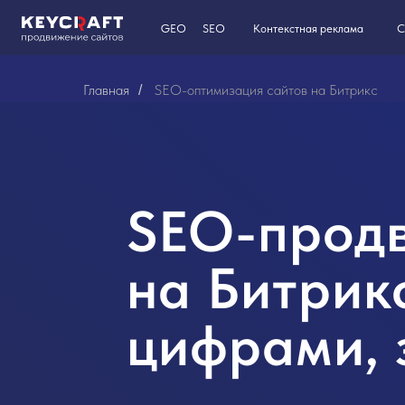
GEO
SEO
Контекстная реклама
Сайты на T
Главная
SEO-оптимизация сайтов на Битрикс
/
SEO-продв
на Битрик
цифрами, 