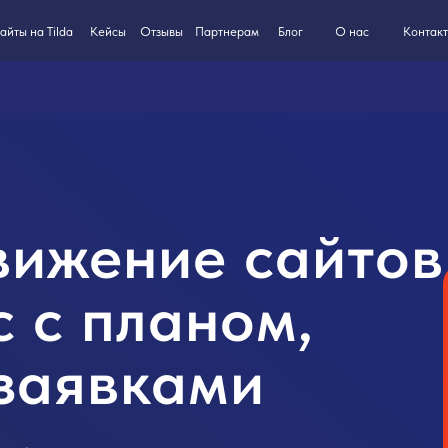
8-800-550
ilda
Кейсы
Партнерам
Блог
О нас
Контакты
Отзывы
ижение сайтов
с с планом,
заявками