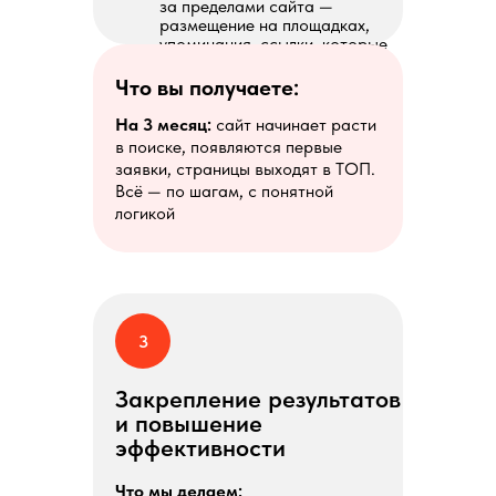
за пределами сайта —
размещение на площадках,
упоминания, ссылки, которые
усиливают доверие
поисковиков
Что вы получаете:
На 3 месяц:
сайт начинает расти
в поиске, появляются первые
заявки, страницы выходят в ТОП.
Всё — по шагам, с понятной
логикой
3
Закрепление результатов
и повышение
эффективности
Что мы делаем: