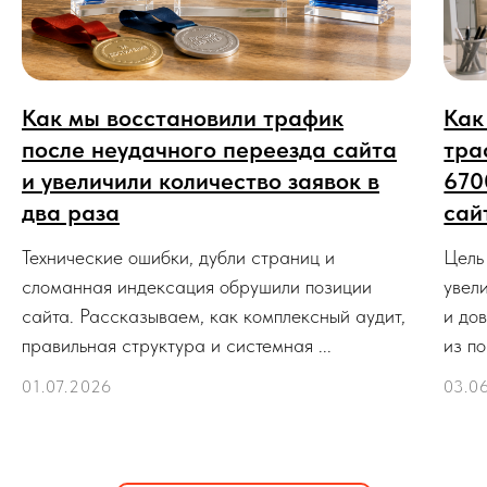
Как мы восстановили трафик
Как
после неудачного переезда сайта
тра
и увеличили количество заявок в
670
два раза
сай
Технические ошибки, дубли страниц и
Цель
сломанная индексация обрушили позиции
увел
сайта. Рассказываем, как комплексный аудит,
и до
правильная структура и системная ...
из по
01.07.2026
03.0