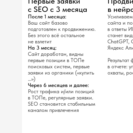
Первые заявки
Продви
с SEO с 3 месяца
в нейр
После 1 месяца:
Усиливаем
Ваш сайт базово
сайта и п
подготовлен к продвижению.
в ответы И
Без этого всё остальное
станет вид
не взлетит
ChatGPT, 
На 3 месяц:
Яндекс Ал
Сайт доработан, видны
первые позиции в ТОПе
Результат
поисковых систем, первые
в отчете: 
заявки из органики («купить
охваты, ро
…»)
Через 6 месяцев и далее:
Рост трафика и/или позиций
в ТОПе, регулярные заявки.
SEO становится стабильным
каналом привлечения