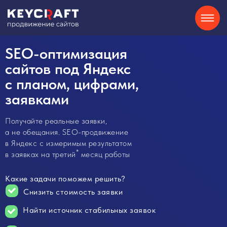
SEO
Контекстная реклама
О нас
SEO-оптимизация
Кейсы
Партнерам
Блог
Контакты
Отзывы
8-800-550-34-40
Сайты на Tilda
GEO
Telegram
сайтов под Яндекс
с планом, цифрами,
Хочу
заявками
консультацию
Получайте реальные заявки,
а не обещания. SEO-продвижение
в Яндекс с измеримым результатом
*
в заявках на третий
месяц работы
Какие задачи поможем решить?
Снизить стоимость заявки
Найти источник стабильных заявок