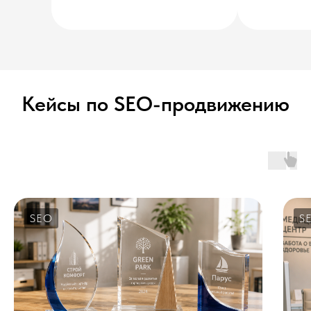
Кейсы по SEO-продвижению
SEO
S