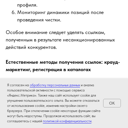
профиля.
Мониторинг динамики позиций после
проведения чистки.
Особое внимание следует уделять ссылкам,
полученным в результате несанкционированных
действий конкурентов.
Естественные методы получения ссылок: крауд-
маркетинг, регистрация в каталогах
Построение естественного ссылочного профиля
Я согласен на
обработку персональных данных
и анализ
пользовательской активности с помощью сервиса
требует системного подхода и использования
«Яндекс.Метрика». Также наш сайт использует cookie для
преимущественно только белых методов
улучшения пользовательского опыта. Вы можете отказаться
OK
от использования cookie, изменив настройки своего
продвижения.
браузера. При отключении cookie некоторые функции сайта
могут быть недоступны. Продолжая использовать сайт, вы
Эффективные стратегии естественного
соглашаетесь с нашей
политикой конфиденциальности
.