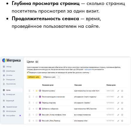
Глубина просмотра страниц
— сколько страниц
и заявок даст
посетитель просмотрел за один визит.
SEO?
Продолжительность сеанса
— время,
проведённое пользователем на сайте.
Делаем расчёт на примере
Смотреть видео-урок