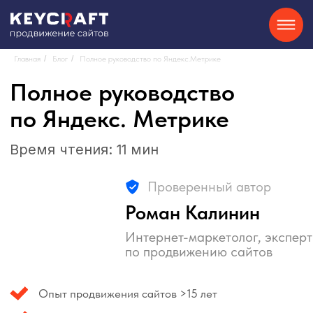
Главная
/
Блог
/
Полное руководство по Яндекс.Метрике
Полное руководство
SEO
Контекстная реклама
О нас
Кейсы
Партнерам
Блог
Контакты
Отзывы
8-800-550-34-40
Сайты на Tilda
GEO
Telegram
по Яндекс. Метрике
Время чтения: 11 мин
Хочу
Проверенный автор
консультацию
Роман Калинин
Интернет-маркетолог, эксперт
по продвижению сайтов
Опыт продвижения сайтов >15 лет
Более 150 проектов
Задать вопрос эксперту
Поделиться