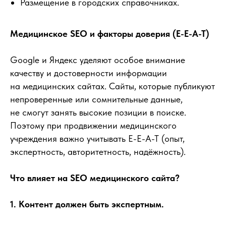
Размещение в городских справочниках.
Медицинское SEO и факторы доверия (E-E-A-T)
Google и Яндекс уделяют особое внимание
качеству и достоверности информации
на медицинских сайтах. Сайты, которые публикуют
непроверенные или сомнительные данные,
не смогут занять высокие позиции в поиске.
Поэтому при продвижении медицинского
Как понять,
учреждения важно учитывать E-E-A-T (опыт,
сколько трафика
экспертность, авторитетность, надёжность).
и заявок даст
SEO?
Что влияет на SEO медицинского сайта?
Делаем расчёт на примере
1. Контент должен быть экспертным.
Смотреть видео-урок