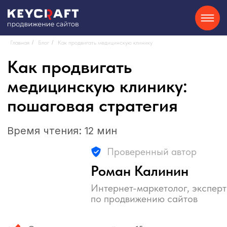
Главная
/
Блог
/
Как продвигать медицинскую клинику
Как продвигать
SEO
Контекстная реклама
О нас
Кейсы
Партнерам
Блог
Контакты
Отзывы
8-800-550-34-40
Сайты на Tilda
GEO
Telegram
медицинскую клинику:
пошаговая стратегия
Хочу
Время чтения: 12 мин
консультацию
Проверенный автор
Роман Калинин
Интернет-маркетолог, эксперт
по продвижению сайтов
Опыт продвижения сайтов >15 лет
Более 150 проектов
Задать вопрос эксперту