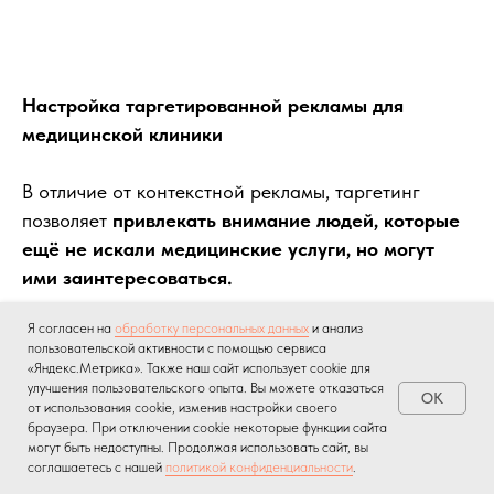
Настройка таргетированной рекламы для
медицинской клиники
В отличие от контекстной рекламы, таргетинг
позволяет
привлекать внимание людей, которые
ещё не искали медицинские услуги, но могут
ими заинтересоваться.
Я согласен на
обработку персональных данных
и анализ
Какие форматы объявлений работают лучше
пользовательской активности с помощью сервиса
всего?
«Яндекс.Метрика». Также наш сайт использует cookie для
улучшения пользовательского опыта. Вы можете отказаться
OK
от использования cookie, изменив настройки своего
Видео
— показы врачей, отзывов пациентов,
браузера. При отключении cookie некоторые функции сайта
работы клиники.
могут быть недоступны. Продолжая использовать сайт, вы
соглашаетесь с нашей
политикой конфиденциальности
.
Карточки врачей
- «Запишитесь к ведущему