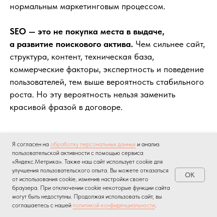
нормальным маркетинговым процессом.
SEO — это не покупка места в выдаче,
а развитие поискового актива.
Чем сильнее сайт,
структура, контент, техническая база,
коммерческие факторы, экспертность и поведение
пользователей, тем выше вероятность стабильного
роста. Но эту вероятность нельзя заменить
красивой фразой в договоре.
Что выбрать: гарантии позиций
Я согласен на
обработку персональных данных
и анализ
пользовательской активности с помощью сервиса
или прозрачную стратегию
«Яндекс.Метрика». Также наш сайт использует cookie для
улучшения пользовательского опыта. Вы можете отказаться
OK
от использования cookie, изменив настройки своего
браузера. При отключении cookie некоторые функции сайта
Если цель — получить красивый отчет, можно
могут быть недоступны. Продолжая использовать сайт, вы
искать подрядчика с гарантией позиций.
соглашаетесь с нашей
политикой конфиденциальности
.
Вероятно, он найдет способ выполнить KPI: