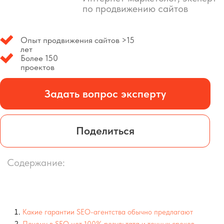
Задать вопрос эксперту
Поделиться
Содержание:
Какие гарантии SEO-агентства обычно предлагают
Почему в SEO нет 100% результата и точных сроков
Чем честный прогноз отличается от гарантии
Какие гарантии в SEO действительно возможны
Почему гарантия позиций хуже прозрачной стратегии
Как отличить честные обещания от манипуляций
Что должно быть в нормальном договоре на SEO
На что реально рассчитывать бизнесу
Правильная формула гарантии в SEO
Что выбрать: гарантии позиций или прозрачную стратегию
Коротко: какие гарантии принимать, а от каких отказаться