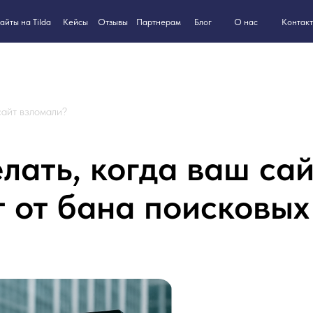
8-800-550
ilda
Кейсы
Партнерам
Блог
О нас
Контакты
Отзывы
 сайт взломали?
елать, когда ваш са
т от бана поисковых