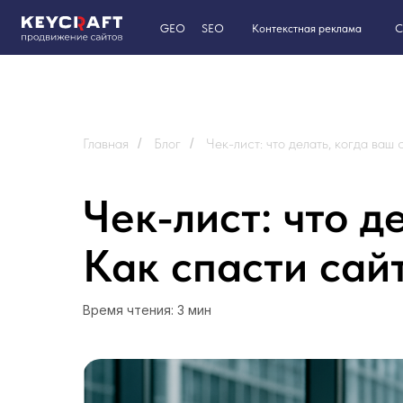
GEO
SEO
Контекстная реклама
Сайты на T
Главная
Блог
Чек-лист: что делать, когда ваш
/
/
Чек-лист: что д
Как спасти сай
Время чтения: 3 мин