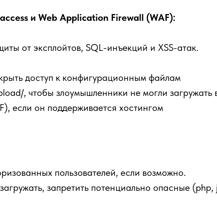
access и Web Application Firewall (WAF):
щиты от эксплойтов, SQL-инъекций и XSS-атак.
закрыть доступ к конфигурационным файлам
pload/, чтобы злоумышленники не могли загружать
AF), если он поддерживается хостингом
оризованных пользователей, если возможно.
агружать, запретить потенциально опасные (php, js,