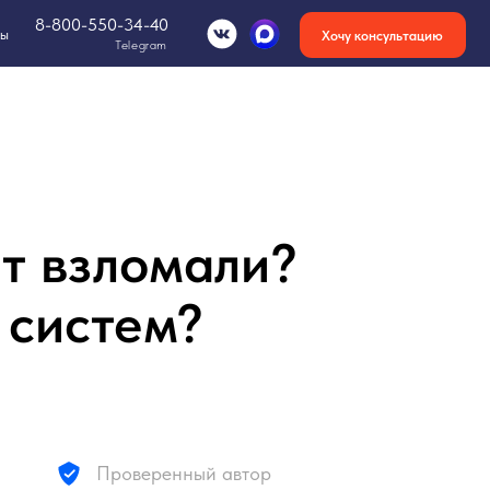
-34-40
Хочу консультацию
Telegram
йт взломали?
 систем?
Проверенный автор