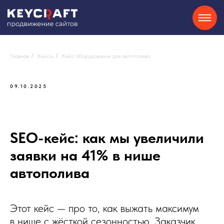
SEO
Контекстная реклама
О нас
Кейсы
Партнерам
Блог
Контакты
Отзывы
8-800-550-34-40
Сайты на Tilda
GEO
Telegram
Главная
/
Кейсы
/
Кейс оборудование для автополива
09.10.2025
Хочу
консультацию
SEO-кейс: как мы увеличили
заявки на 41% в нише
автополива
Этот кейс — про то, как выжать максимум
в нише с жёсткой сезонностью. Заказчик