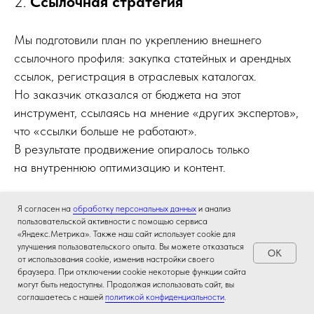
2.
Ссылочная стратегия
Мы подготовили план по укреплению внешнего
ссылочного профиля: закупка статейных и арендных
ссылок, регистрация в отраслевых каталогах.
Но заказчик отказался от бюджета на этот
инструмент, ссылаясь на мнение «других экспертов»,
что «ссылки больше не работают».
В результате продвижение опиралось только
на внутреннюю оптимизацию и контент.
3.
Согласования и коммуникации
Я согласен на
обработку персональных данных
и анализ
пользовательской активности с помощью сервиса
«Яндекс.Метрика». Также наш сайт использует cookie для
В первые месяцы у нас был контакт с маркетологом
улучшения пользовательского опыта. Вы можете отказаться
OK
от использования cookie, изменив настройки своего
компании, что ускоряло согласования и публикации.
браузера. При отключении cookie некоторые функции сайта
Но затем маркетолог прекратил деятельность
могут быть недоступны. Продолжая использовать сайт, вы
в проекте, и все коммуникации перешли
соглашаетесь с нашей
политикой конфиденциальности
.