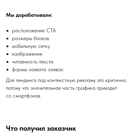
Мы дорабатывали:
расположение CTA
размеры блоков
мобильную сетку
изображения
читаемость текста
формы захвата заявок.
Для лендинга под контекстную рекламу это критично,
потому что значительная часть трафика приходит
со смартфонов.
Трафик есть.
Заявок нет?
Что получил заказчик
Сделаем
SEO-разбор
вашего сайта.