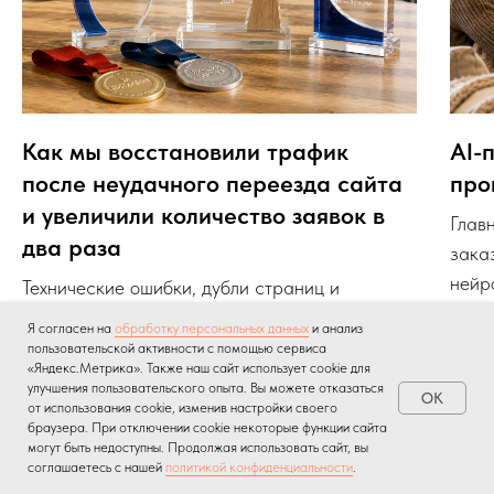
Как мы восстановили трафик
AI-
после неудачного переезда сайта
про
и увеличили количество заявок в
Глав
два раза
зака
нейро
Технические ошибки, дубли страниц и
сломанная индексация обрушили позиции
24.0
Я согласен на
обработку персональных данных
и анализ
сайта. Рассказываем, как к ...
пользовательской активности с помощью сервиса
«Яндекс.Метрика». Также наш сайт использует cookie для
01.07.2026
улучшения пользовательского опыта. Вы можете отказаться
OK
от использования cookie, изменив настройки своего
браузера. При отключении cookie некоторые функции сайта
могут быть недоступны. Продолжая использовать сайт, вы
соглашаетесь с нашей
политикой конфиденциальности
.