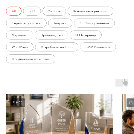
All
SEO
YouTube
Контекстная реклама
Сервисы доставок
Битрикс
GEO-продвижение
Медицина
Производство
SEO-переезд
WordPress
Разработка на Tilda
SMM Вконтакте
Продвижение на картах
SEO
G