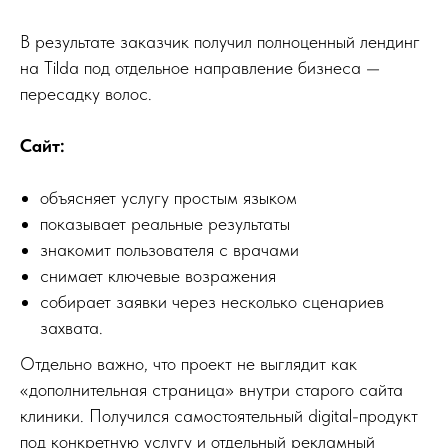
Покажем, что реально происходит
с вашим сайтом:
В результате заказчик получил полноценный лендинг
• где теряется трафик
на Tilda под отдельное направление бизнеса —
• почему нет заявок
• что мешает росту
пересадку волос.
Без общих рекомендаций, только
Сайт:
конкретные
точки потерь и приоритет действий
объясняет услугу простым языком
Хочу прожарку
показывает реальные результаты
знакомит пользователя с врачами
снимает ключевые возражения
собирает заявки через несколько сценариев
захвата.
Отдельно важно, что проект не выглядит как
«дополнительная страница» внутри старого сайта
клиники. Получился самостоятельный digital-продукт
под конкретную услугу и отдельный рекламный