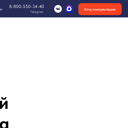
-34-40
Хочу консультацию
Telegram
й
ра