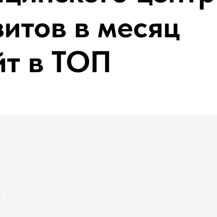
зитов в месяц
йт в ТОП
к