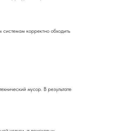
м системам корректно обходить
ехнический мусор. В результате
ной услуги, а поисковым