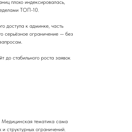
раниц плохо индексировалась,
ределами ТОП-10.
о доступа к админке, часть
то серьёзное ограничение — без
 запросам.
йт до стабильного роста заявок
ов. Медицинская тематика сама
х и структурных ограничений.