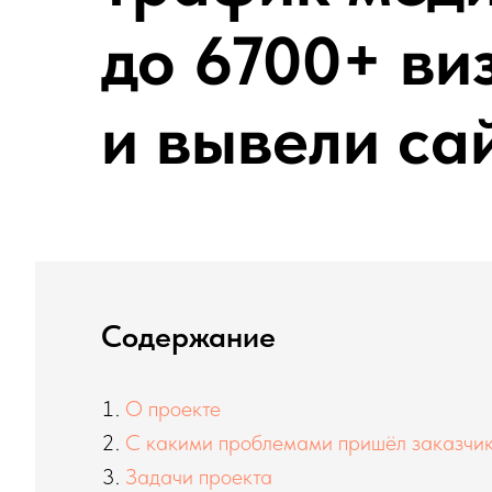
до 6700+ ви
и вывели са
Содержание
О
проекте
С какими проблемами пришёл заказчи
Задачи проекта