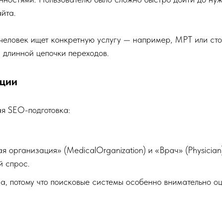
йта.
и человек ищет конкретную услугу — например, МРТ или ст
 длинной цепочки переходов.
ации
ая SEO-подготовка:
организация» (MedicalOrganization) и «Врач» (Physician)
й спрос.
а, потому что поисковые системы особенно внимательно о