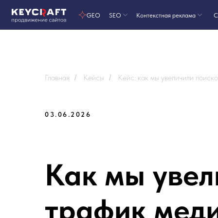
GEO
SEO
Контекстная реклама
Сайты на T
Главная
Кейсы
Кейс: как мы увеличили поиск
/
/
03.06.2026
Как мы увел
трафик меди