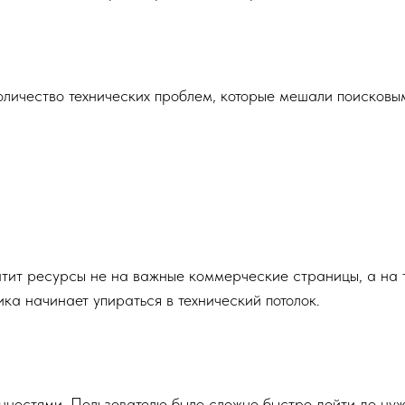
оличество технических проблем, которые мешали поисковы
тит ресурсы не на важные коммерческие страницы, а на т
ка начинает упираться в технический потолок.
нностями. Пользователю было сложно быстро дойти до нуж