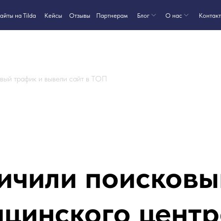
8-800-550
ilda
Кейсы
Партнерам
Блог
О нас
Контакты
Отзывы
овый трафик и вывели сайт в ТОП
ичили поисковы
цинского цент