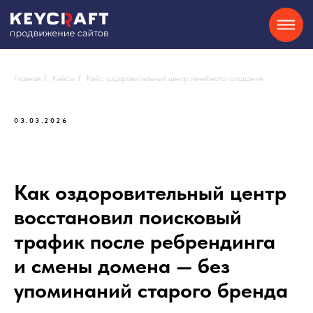
SEO
Контекстная реклама
О нас
Кейсы
Партнерам
Блог
Контакты
Отзывы
8-800-550-34-40
Сайты на Tilda
GEO
Telegram
Главная
/
Кейсы
/
Кейс оздоровительный центр лечебного голодания
03.03.2026
Хочу
консультацию
Как оздоровительный центр
восстановил поисковый
трафик после ребрендинга
и смены домена — без
упоминаний старого бренда