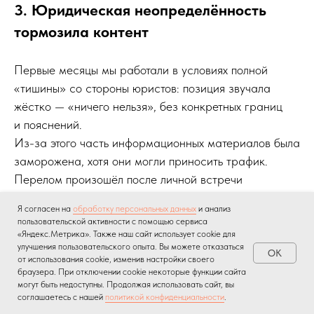
3. Юридическая неопределённость
тормозила контент
Первые месяцы мы работали в условиях полной
«тишины» со стороны юристов: позиция звучала
жёстко — «ничего нельзя», без конкретных границ
и пояснений.
Из-за этого часть информационных материалов была
заморожена, хотя они могли приносить трафик.
Перелом произошёл после личной встречи
с заказчиком, на которой присутствовали сразу три
Я согласен на
обработку персональных данных
и анализ
юриста компании. Когда мы описали ситуацию, один
пользовательской активности с помощью сервиса
из юристов удивился и уточнил, что использование
«Яндекс.Метрика». Также наш сайт использует cookie для
улучшения пользовательского опыта. Вы можете отказаться
фамилии допустимо в нейтральном образовательном
OK
от использования cookie, изменив настройки своего
формате — например, в статьях о вкладе доктора
браузера. При отключении cookie некоторые функции сайта
могут быть недоступны. Продолжая использовать сайт, вы
и его исследованиях, при условии корректных
соглашаетесь с нашей
политикой конфиденциальности
.
формулировок и дисклеймеров.