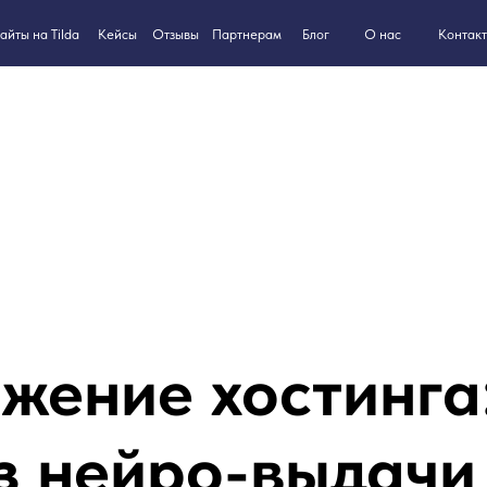
8-800-550
ilda
Кейсы
Партнерам
Блог
О нас
Контакты
Отзывы
ение хостинга:
з нейро-выдачи 