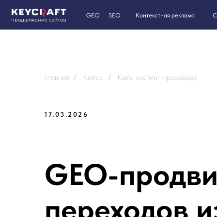
GEO
SEO
Контекстная реклама
Сайты на T
Главная
Кейсы
Кейс хостинг-провайдер
/
/
17.03.2026
GEO-продвиж
переходов и