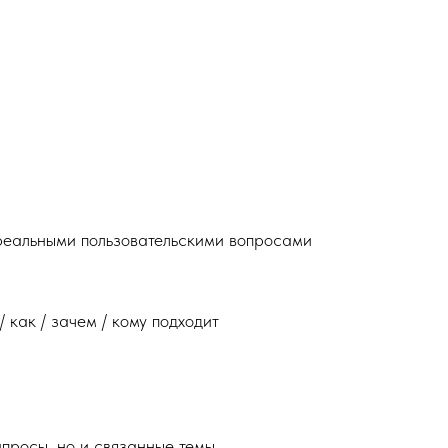
реальными пользовательскими вопросами
 как / зачем / кому подходит
просы, но и связанные темы