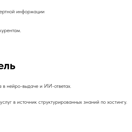
пертной информации
курентам.
ель
а в нейро-выдаче и ИИ-ответах.
слуг в источник структурированных знаний по хостингу.