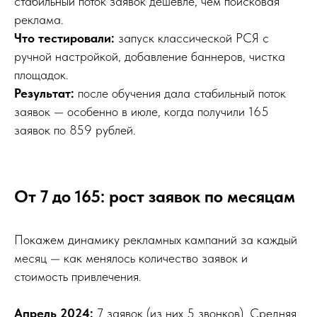
стабильный поток заявок дешевле, чем поисковая
Без общих рекомендаций, только
реклама.
конкретные
точки потерь и приоритет действий
Что тестировали:
запуск классической РСЯ с
ручной настройкой, добавление баннеров, чистка
Хочу прожарку
площадок.
Результат:
после обучения дала стабильный поток
заявок — особенно в июле, когда получили 165
заявок по 859 рублей.
От 7 до 165: рост заявок по месяцам
Покажем динамику рекламных кампаний за каждый
месяц — как менялось количество заявок и
стоимость привлечения.
Апрель 2024:
7 заявок (из них 5 звонков). Средняя