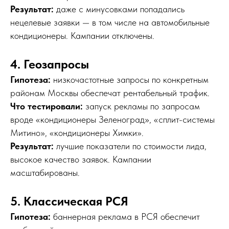
Результат:
даже с минусовками попадались
нецелевые заявки — в том числе на автомобильные
кондиционеры. Кампании отключены.
4. Геозапросы
Гипотеза:
низкочастотные запросы по конкретным
районам Москвы обеспечат рентабельный трафик.
Что тестировали:
запуск рекламы по запросам
вроде «кондиционеры Зеленоград», «сплит-системы
Трафик есть.
Митино», «кондиционеры Химки».
Заявок нет?
Результат:
лучшие показатели по стоимости лида,
высокое качество заявок. Кампании
Сделаем
SEO-разбор
вашего сайта.
Покажем, что реально происходит
масштабированы.
с вашим сайтом:
• где теряется трафик
5. Классическая РСЯ
• почему нет заявок
• что мешает росту
Гипотеза:
баннерная реклама в РСЯ обеспечит