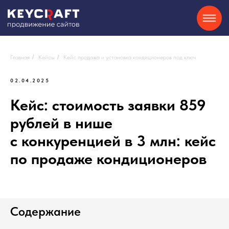
SEO
Контекстная реклама
О нас
Кейсы
Партнерам
Блог
Контакты
Отзывы
8-800-550-34-40
Сайты на Tilda
GEO
Telegram
Главная
/
Кейсы
/
Кейс продажа и установка кондиционеров под ключ
02.04.2025
Хочу
Кейс: стоимость заявки 859
консультацию
рублей в нише
с конкуренцией в 3 млн: кейс
по продаже кондиционеров
Содержание