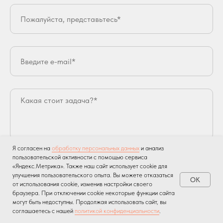
Я согласен на
обработку персональных данных
и анализ
пользовательской активности с помощью сервиса
Отправляя сообщение, я принимаю
пользовательское соглашение
и
политику
конфиденциальности
данного сайта.
«Яндекс.Метрика». Также наш сайт использует cookie для
улучшения пользовательского опыта. Вы можете отказаться
OK
от использования cookie, изменив настройки своего
браузера. При отключении cookie некоторые функции сайта
Отправить заявку
могут быть недоступны. Продолжая использовать сайт, вы
соглашаетесь с нашей
политикой конфиденциальности
.