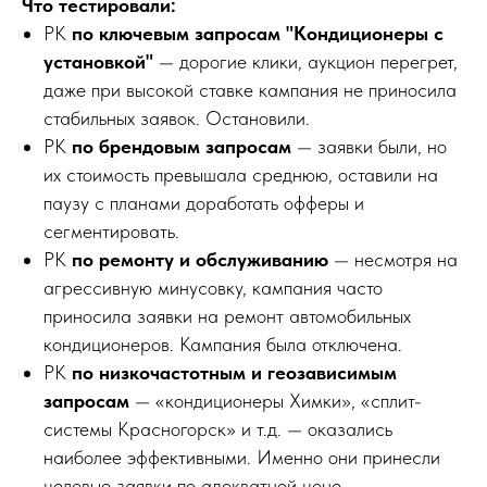
Что тестировали:
РК
по ключевым запросам "Кондиционеры с
установкой"
— дорогие клики, аукцион перегрет,
даже при высокой ставке кампания не приносила
стабильных заявок. Остановили.
РК
по брендовым запросам
— заявки были, но
их стоимость превышала среднюю, оставили на
паузу с планами доработать офферы и
сегментировать.
РК
по ремонту и обслуживанию
— несмотря на
агрессивную минусовку, кампания часто
приносила заявки на ремонт автомобильных
кондиционеров. Кампания была отключена.
РК
по низкочастотным и геозависимым
запросам
— «кондиционеры Химки», «сплит-
системы Красногорск» и т.д. — оказались
наиболее эффективными. Именно они принесли
целевые заявки по адекватной цене.