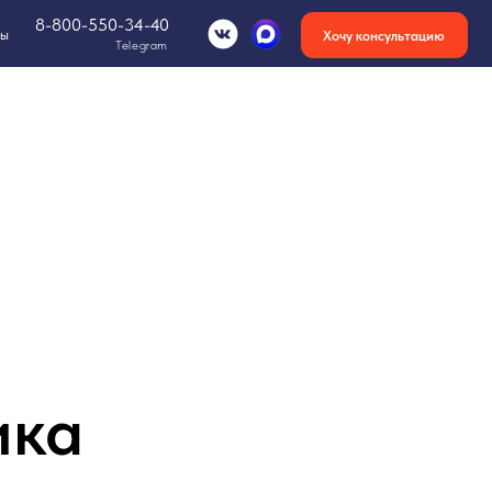
-34-40
Хочу консультацию
Telegram
-
ика