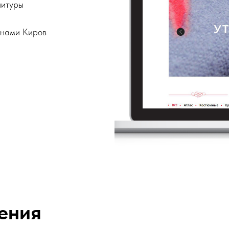
нитуры
онами Киров
ения