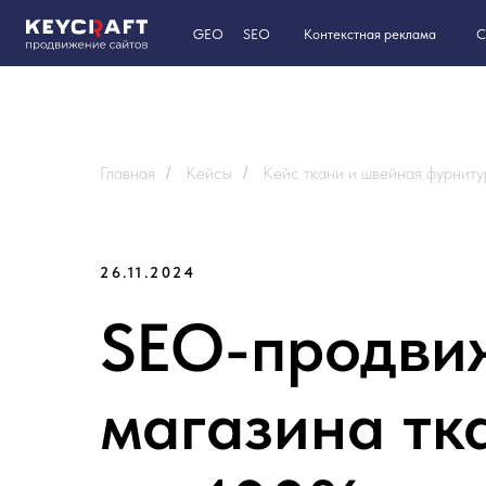
GEO
SEO
Контекстная реклама
Сайты на T
Главная
Кейсы
Кейс ткани и швейная фурниту
/
/
26.11.2024
SEO-продвиж
магазина тк