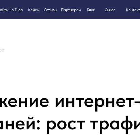
8-800-550
ilda
Кейсы
Партнерам
Блог
О нас
Контакты
Отзывы
ра
ение интернет
аней: рост траф