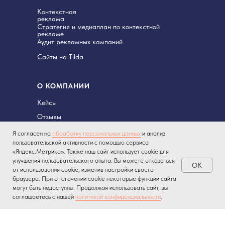
Контекстная
реклама
Стратегия и медиаплан по контекстной
рекламе
Аудит рекламных кампаний
Сайты на Tilda
О КОМПАНИИ
Кейсы
Отзывы
Новости
Я согласен на
обработку персональных данных
и анализ
пользовательской активности с помощью сервиса
О нас
«Яндекс.Метрика». Также наш сайт использует cookie для
Команда
улучшения пользовательского опыта. Вы можете отказаться
OK
от использования cookie, изменив настройки своего
Достижения
браузера. При отключении cookie некоторые функции сайта
Работа у нас
могут быть недоступны. Продолжая использовать сайт, вы
соглашаетесь с нашей
политикой конфиденциальности
.
Партнерская
программа
Контакты