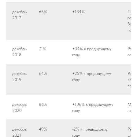
декабрь
65%
+134%
Пере
2017
реди
Восс
года.
декабрь
71%
+34% к предыдущему
Расш
2018
году
опти
декабрь
64%
+25% к предыдущему
Реги
2019
году
подд
пере
декабрь
86%
+106% к предыдущему
Моби
2020
году
новы
декабрь
49%
-2% к предыдущему
Регу
2021
году
улуч