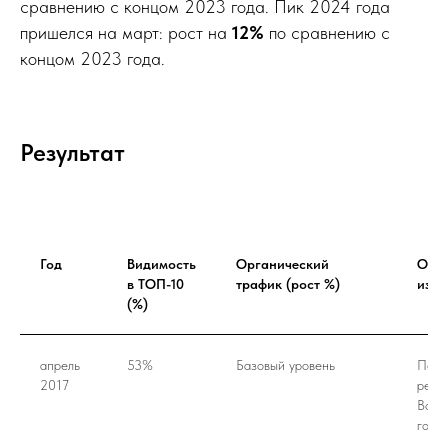
сравнению с концом 2023 года. Пик 2024 года
Сделаем
SEO-разбор
вашего сайта.
пришелся на март: рост на
12%
по сравнению с
Покажем, что реально происходит
концом 2023 года.
с вашим сайтом:
• где теряется трафик
• почему нет заявок
• что мешает росту
Результат
Без общих рекомендаций, только
конкретные
точки потерь и приоритет действий
Хочу прожарку
Год
Видимость
Органический
Осно
в ТОП-10
трафик (рост %)
изме
(%)
апрель
53%
Базовый уровень
Пере
2017
реди
Восс
года.