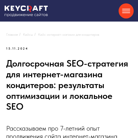
SEO
Контекстная реклама
О нас
Кейсы
Партнерам
Блог
Контакты
Отзывы
8-800-550-34-40
Сайты на Tilda
GEO
Telegram
Главная
/
Кейсы
/
Кейс интернет-магазин для кондитеров
15.11.2024
Хочу
Долгосрочная SEO-стратегия
консультацию
для интернет-магазина
кондитеров: результаты
оптимизации и локальное
SEO
Рассказываем про 7-летний опыт
продвижения сайта интернет-магазина