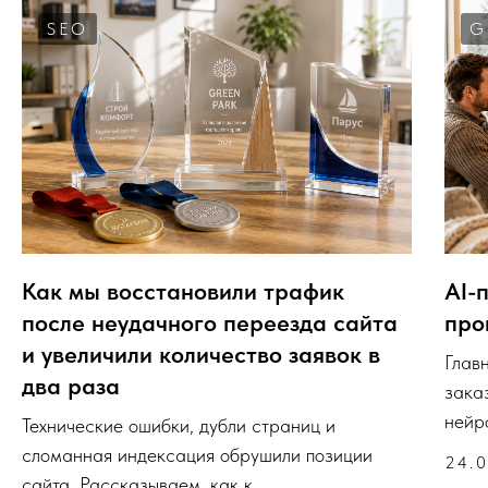
SEO
G
Как мы восстановили трафик
AI-
после неудачного переезда сайта
про
и увеличили количество заявок в
Глав
два раза
зака
нейро
Технические ошибки, дубли страниц и
сломанная индексация обрушили позиции
24.
сайта. Рассказываем, как к ...